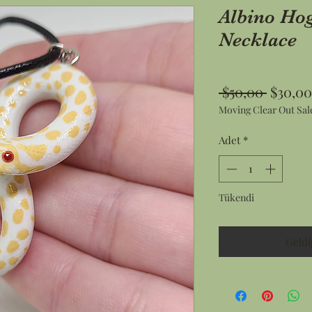
Albino Ho
Necklace
Norma
 $50,00 
$30,00
Moving Clear Out Sal
Fiyat
Adet
*
Tükendi
Geldi