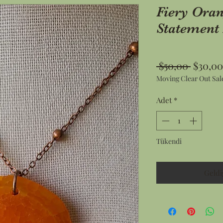
Fiery Ora
Statement
Norma
 $50,00 
$30,00
Moving Clear Out Sal
Fiyat
Adet
*
Tükendi
Geldi