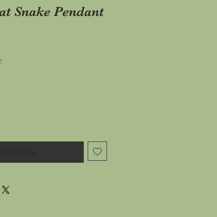
t Snake Pendant
İndirimli
e
Fiyat
ğinde Bildir