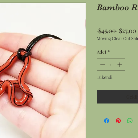
Bamboo Ra
Normal
 $45,00 
$27,00
Moving Clear Out Sal
Fiyat
Adet
*
Tükendi
Geldi