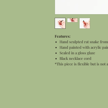
Features:
Hand sculpted rat snake from 
Hand painted with acrylic pai
Sealed in a gloss glaze
Black necklace cord
*This piece is flexible but is not 